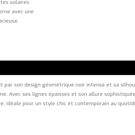
tes solaires
actuel
erne avec une
est :
acieuse.
د.م. 1.090,00.
د.م. 1.290,00.
it par son design géométrique noir intense et sa silh
 Avec ses lignes épaisses et son allure sophistiquée
, idéale pour un style chic et contemporain au quotidi