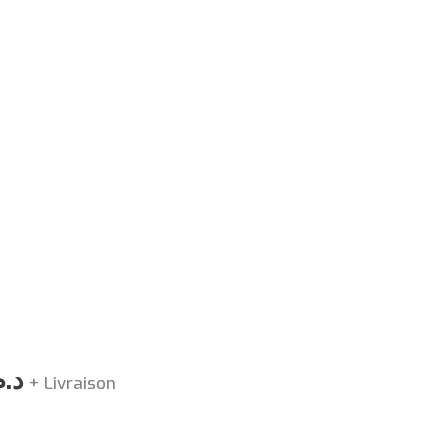
Le
د..
+ Livraison
prix