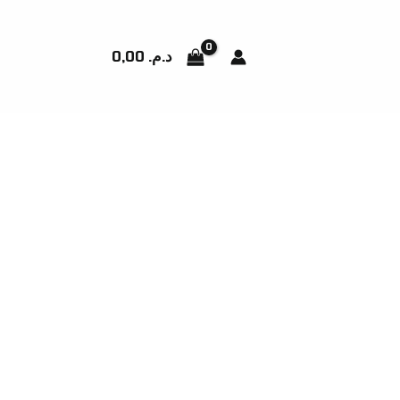
0,00
د.م.