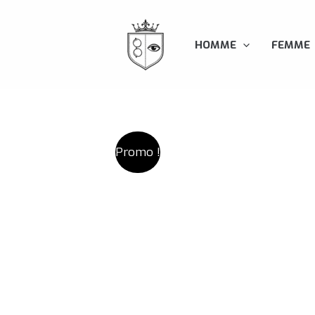
Aller
au
HOMME
FEMME
contenu
Promo !