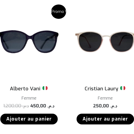
Promo !
Alberto Vani
Cristian Laury
Femme
Femme
Le
Le
1.200,00
د.م.
450,00
د.م.
250,00
د.م.
prix
prix
initial
actuel
Ajouter au panier
Ajouter au panier
était :
est :
د.م. 450,00.
د.م. 1.200,00.