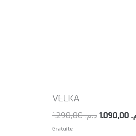
VELKA
Le
1.290,00
د.م.
1.090,00
م
prix
Gratuite