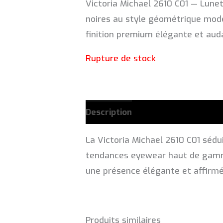
Victoria Michael 2610 C01 — Lunet
initial
noires au style géométrique mod
était :
finition premium élégante et aud
Rupture de stock
Description
La Victoria Michael 2610 C01 sédu
tendances eyewear haut de gamme.
une présence élégante et affirmée
Produits similaires