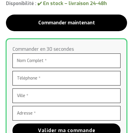
Disponibilité :
quantité
de
Commander maintenant
Camille
Teal
Commander en 30 secondes
Valider ma commande