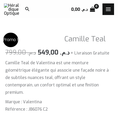
Aller
Rechercher
0,00
د.م.
au
contenu
Camille Teal
Promo !
Le
Le
799,00
د.م.
549,00
د.م.
+ Livraison Gratuite
prix
prix
Camille Teal de Valentina est une monture
géométrique élégante qui associe une façade noire à
initial
actuel
de subtiles nuances teal, offrant un style
était :
est :
contemporain, un confort optimal et une finition
premium.
د.م. 549,00.
د.م. 799,00.
Marque : Valentina
Référence : JB6076 C2